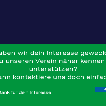
aben wir dein Interesse gewec
 2035 by Phoenix Bulldogs Team. Powered and secured by
W
u unseren Verein näher kennen
unterstützen?
ann kontaktiere uns doch einfa
Dank für dein Interesse