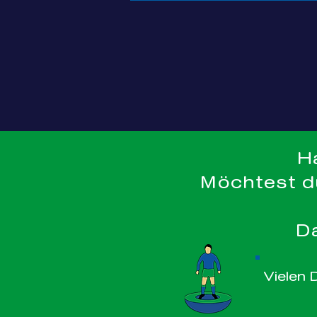
H
©
Möchtest d
D
Vielen 