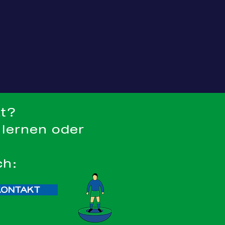
kt?
ix
 lernen oder
ch:
KONTAKT