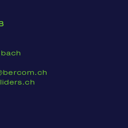
B
nbach
o@bercom.ch
liders.ch